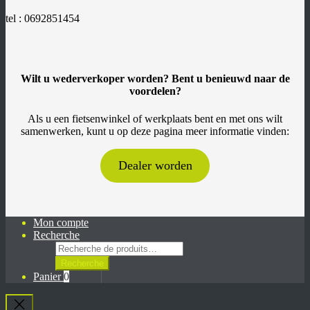
menu
Ouvrir
MOTEURS
enfant
le
tel : 0692851454
ROUE
menu
AVANT
enfant
MOTEURS
ROUE
ARRIÈRE
BATTERIES
Wilt u wederverkoper worden? Bent u benieuwd naar de
TESLA
voordelen?
BATTERIES
OEM
Als u een fietsenwinkel of werkplaats bent en met ons wilt
BATTERIES
samenwerken, kunt u op deze pagina meer informatie vinden:
TRAPÈZE
CHARGEURS
ÉCRANS/COMPTEURS
Dealer worden
PNEUS
CÂBLES
ACCESSOIRES
NOS
SERVICES
CHOISIR
Mon compte
SON
Recherche
KIT
Recherche
CONSEILS
pour :
Recherche
&
NOTICES
Panier
0
F.A.Q
KIT
D’ÉLECTRIFICATION