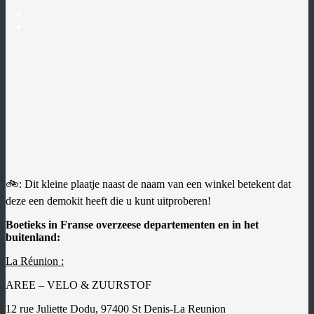
COMPTE
CRÉER
SON
KIT
VÉLOS
CBT
LA
SOCIÉTÉ
🚲: Dit kleine plaatje naast de naam van een winkel betekent dat
NOS
deze een demokit heeft die u kunt uitproberen!
BOUTIQUES
ACTUALITÉS
Boetieks in Franse overzeese departementen en in het
LANGUES
MOTEURS
buitenland:
Ouvrir
BATTERIES
La Réunion :
le
menu
Ouvrir
ÉQUIPEMENTS
AREE – VELO & ZUURSTOF
enfant
le
menu
Ouvrir
SUPPORTS
12 rue Juliette Dodu, 97400 St Denis-La Reunion
enfant
le