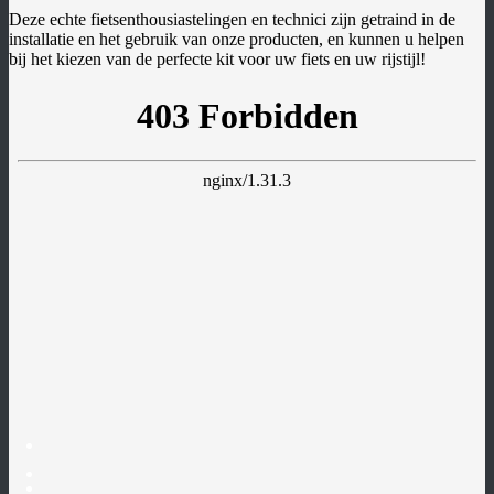
Deze echte fietsenthousiastelingen en technici zijn getraind in de
ÉQUIPEMENT
installatie en het gebruik van onze producten, en kunnen u helpen
CHARGEURS
bij het kiezen van de perfecte kit voor uw fiets en uw rijstijl!
ÉCRANS/COMPTEURS
CÂBLES
PNEUS
ACCESSOIRES
MOTEURS
SUPPORT
NOS
SERVICES
CHOISIR
SON
KIT
CONSEILS
&
NOTICES
F.A.Q
KIT
D’ÉLECTRIFICATION
Recherche
pour :
Recherche
NOS
BOUTIQUES
ACTUALITÉS
MON