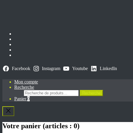
Facebook
Instagram
Youtube
LinkedIn
Mon compte
Recherche
Recherche
Recherche
pour :
Panier
0
Votre panier
(articles : 0)